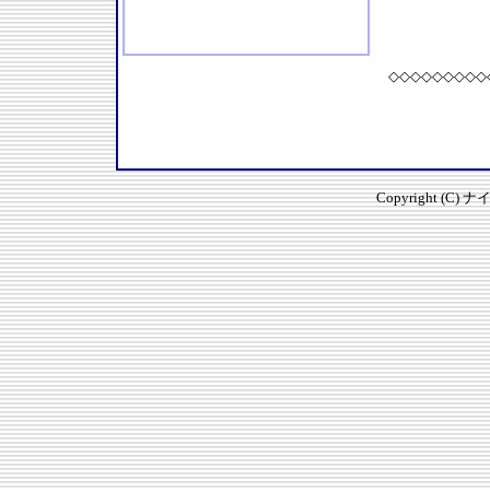
◇◇◇◇◇◇◇◇◇◇
Copyright (C) 