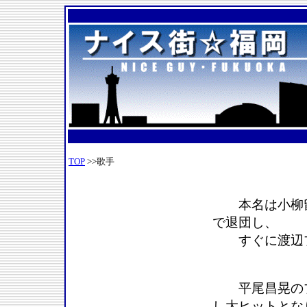
TOP
>>歌手
本名は小柳留
で退団し、
すぐに渡辺プ
平尾昌晃のプ
し大ヒットとな